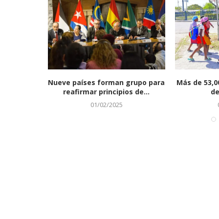
aranceles
Nueve países forman grupo para
Más de 53,0
de...
reafirmar principios de...
de
01/02/2025