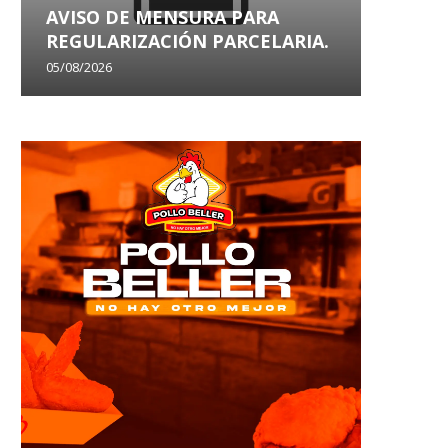
AVISO DE MENSURA PARA
AVISO
REGULARIZACIÓN PARCELARIA.
SANEA
05/08/2026
29/07/202