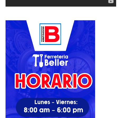
Zelenskyy: Ucrania está lista
La guerra en Ucrania podr
para hablar sobre acuerdo
«durar meses, incluso...
22/03/2022
06/04/2022