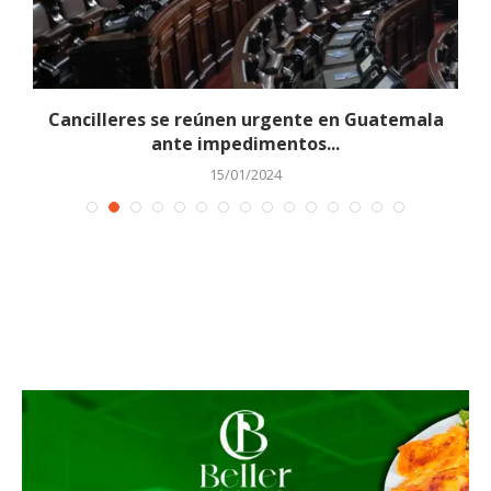
z
Cancilleres se reúnen urgente en Guatemala
T
ante impedimentos...
15/01/2024