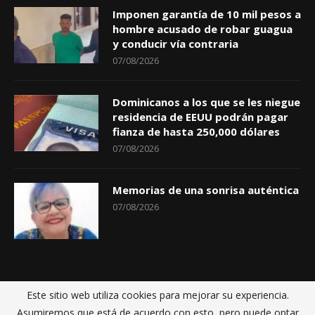
Imponen garantía de 10 mil pesos a
hombre acusado de robar guagua
y conducir vía contraria
07/08/2026
Dominicanos a los que se les niegue
residencia de EEUU podrán pagar
fianza de hasta 250,000 dólares
07/08/2026
Memorias de una sonrisa auténtica
07/08/2026
Este sitio web utiliza cookies para mejorar su experiencia.
Inicio
Políticas de privacidad
Sobre nosotros
Contactos
Asumiremos que está de acuerdo con esto, pero puede optar