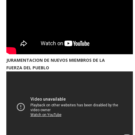
JURAMENTACION DE NUEVOS MIEMBROS DE LA
FUERZA DEL PUEBLO
iudadanos critican circulación
Roban 14 cabezas de gana
innecesaria de tanquetas de
ex policía...