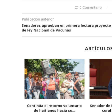
0 Comentario
Publicación anterior
Senadores aprueban en primera lectura proyecto
de ley Nacional de Vacunas
ARTÍCULO
únen con
Continúa el retorno voluntario
Senador de 
ercado
de haitianos hacia su...
curul