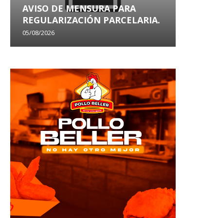
AVISO DE MENSURA PARA
AVISO
REGULARIZACIÓN PARCELARIA.
SANEA
05/08/2026
29/07/202