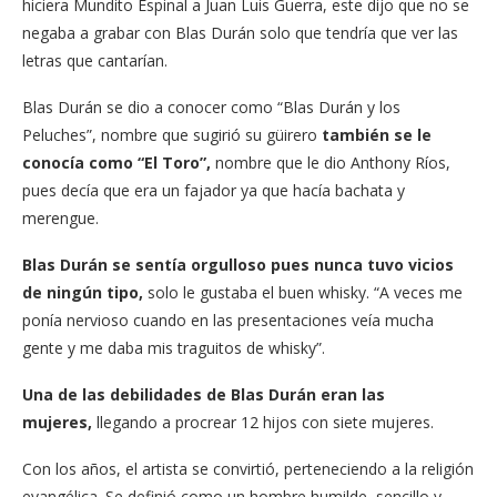
hiciera Mundito Espinal a Juan Luis Guerra, este dijo que no se
negaba a grabar con Blas Durán solo que tendría que ver las
letras que cantarían.
Blas Durán se dio a conocer como “Blas Durán y los
Peluches”, nombre que sugirió su güirero
también se le
conocía como “El Toro”,
nombre que le dio Anthony Ríos,
pues decía que era un fajador ya que hacía bachata y
merengue.
Blas Durán se sentía orgulloso pues nunca tuvo vicios
de ningún tipo,
solo le gustaba el buen whisky. “A veces me
ponía nervioso cuando en las presentaciones veía mucha
gente y me daba mis traguitos de whisky”.
Una de las debilidades de Blas Durán eran las
mujeres,
llegando a procrear 12 hijos con siete mujeres.
Con los años, el artista se convirtió, perteneciendo a la religión
evangélica. Se definió como un hombre humilde, sencillo y