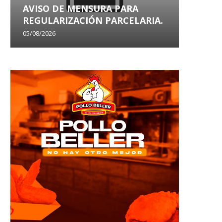
AVISO DE MENSURA PARA
AVISO
REGULARIZACIÓN PARCELARIA.
SANEA
05/08/2026
29/07/202