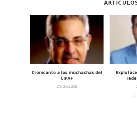
ARTÍCULO
e llamado
Cronicanto a las muchachas del
Explotaci
aguas
CIPAF
redes
21/05/2026