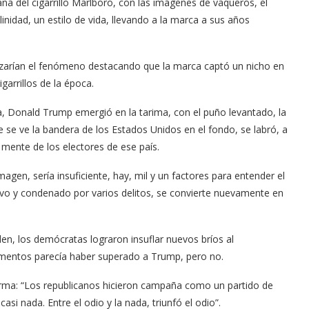
aña del cigarrillo Marlboro, con las imágenes de vaqueros, el
nidad, un estilo de vida, llevando a la marca a sus años
izarían el fenómeno destacando que la marca captó un nicho en
garrillos de la época.
a, Donald Trump emergió en la tarima, con el puño levantado, la
e se ve la bandera de los Estados Unidos en el fondo, se labró, a
a mente de los electores de ese país.
agen, sería insuficiente, hay, mil y un factores para entender el
sivo y condenado por varios delitos, se convierte nuevamente en
den, los demócratas lograron insuflar nuevos bríos al
mentos parecía haber superado a Trump, pero no.
irma: “Los republicanos hicieron campaña como un partido de
i nada. Entre el odio y la nada, triunfó el odio”.