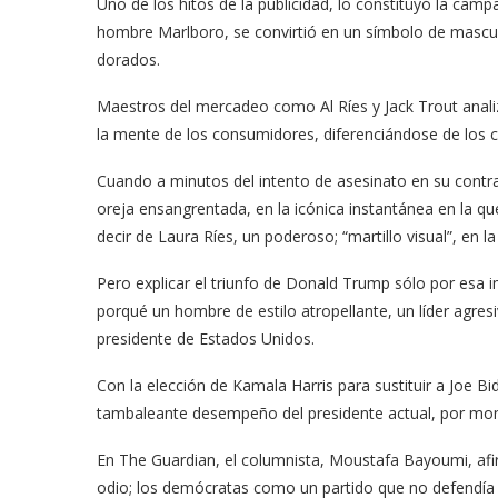
Uno de los hitos de la publicidad, lo constituyó la camp
hombre Marlboro, se convirtió en un símbolo de masculi
dorados.
Maestros del mercadeo como Al Ríes y Jack Trout anal
la mente de los consumidores, diferenciándose de los ci
Cuando a minutos del intento de asesinato en su contr
oreja ensangrentada, en la icónica instantánea en la qu
decir de Laura Ríes, un poderoso; “martillo visual”, en l
Pero explicar el triunfo de Donald Trump sólo por esa im
porqué un hombre de estilo atropellante, un líder agre
presidente de Estados Unidos.
Con la elección de Kamala Harris para sustituir a Joe Bi
tambaleante desempeño del presidente actual, por mo
En The Guardian, el columnista, Moustafa Bayoumi, af
odio; los demócratas como un partido que no defendía cas